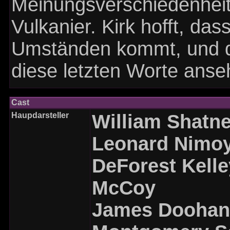
Meinungsverschiedenhei
Vulkanier. Kirk hofft, das
Umständen kommt, und di
diese letzten Worte ans
Cast
Haupdarsteller
William Shatne
Leonard Nimo
DeForest Kelle
McCoy
James Dooha