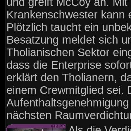
und greift McCoy an. Mit 
Krankenschwester kann er
Plötzlich taucht ein unb
Besatzung meldet sich un
Tholianischen Sektor ein
dass die Enterprise sofo
erklärt den Tholianern, 
einem Crewmitglied sei. 
Aufenthaltsgenehmigung f
nächsten Raumverdichtu
Als die Verd