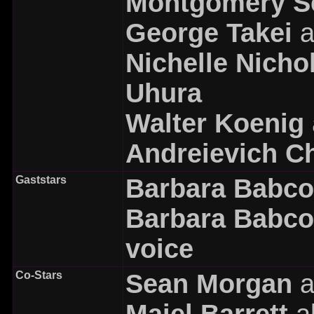
Montgomery S
George Takei
a
Nichelle Nicho
Uhura
Walter Koenig
Andreievich C
Gaststars
Barbara Babc
Barbara Babc
voice
Co-Stars
Sean Morgan
a