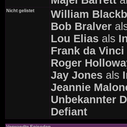
Majel Barrett
a
Nicht gelistet
William Black
Bob Bralver
al
Lou Elias
als
I
Frank da Vinci
Roger Hollowa
Jay Jones
als
Jeannie Malon
Unbekannter Da
Defiant
Verwandte Episoden