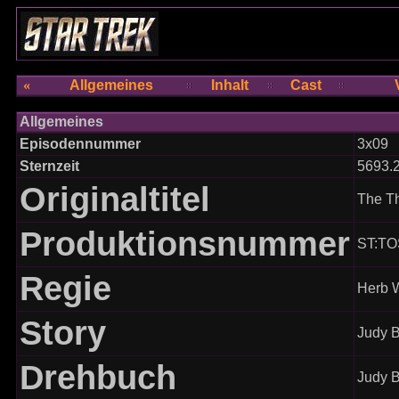
«
Allgemeines
Inhalt
Cast
Allgemeines
Episodennummer
3x09
Sternzeit
5693.
Originaltitel
The T
Produktionsnummer
ST:TO
Regie
Herb W
Story
Judy B
Drehbuch
Judy B