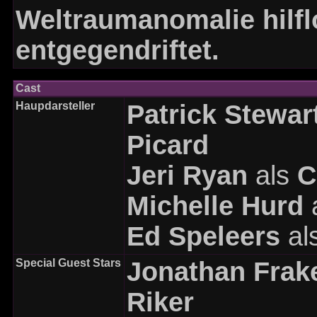
Weltraumanomalie hilf
entgegendriftet.
Cast
Haupdarsteller
Patrick Stewar
Picard
Jeri Ryan
als
C
Michelle Hurd
Ed Speleers
al
Special Guest Stars
Jonathan Frak
Riker