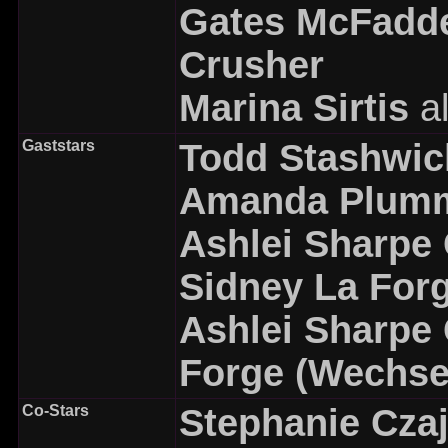
Gates McFadd
Crusher
Marina Sirtis
a
Gaststars
Todd Stashwic
Amanda Plum
Ashlei Sharpe
Sidney La For
Ashlei Sharpe
Forge (Wechse
Co-Stars
Stephanie Cza