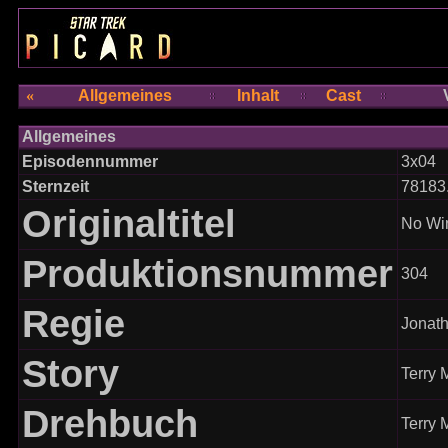
«
Allgemeines
Inhalt
Cast
Allgemeines
Episodennummer
3x04
Sternzeit
78183
Originaltitel
No Wi
Produktionsnummer
304
Regie
Jonat
Story
Terry 
Drehbuch
Terry 