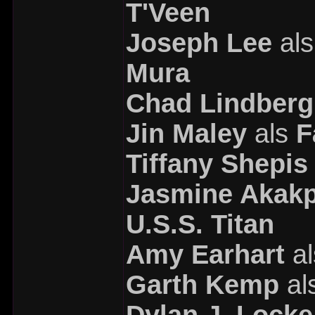
T'Veen
Joseph Lee
al
Mura
Chad Lindberg
Jin Maley
als
F
Tiffany Shepis
Jasmine Akak
U.S.S. Titan
Amy Earhart
a
Garth Kemp
al